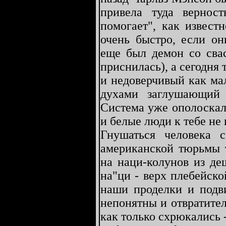
привела туда вернос
помогает", как извест
очень быстро, если он
еще был демон со свас
приснилась), а сегодня
и недоверчивый как м
духами заглушающий 
Система уже ополоскал
и белые люди к тебе не 
Гнушаться человека 
американской тюрьмы т
на наци-колунов из де
на"ци - верх плебейско
наши проделки и подв
непонятны и отвратите
как только схрюкались - п.