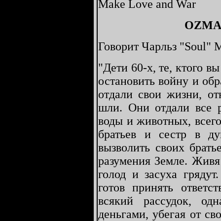
Make Love and War
OZMA
Говорит Чарльз "Soul" 
"Дети 60-х, те, ктого в
остановить войну и обр
отдали свои жизни, от
шли. Они отдали все р
воды и животных, всего
братьев и сестр в д
вызволить своих брать
разумения Земле. Живя
голод и засуха грядут
готов принять ответс
всякий рассудок, од
деньгами, убегая от св