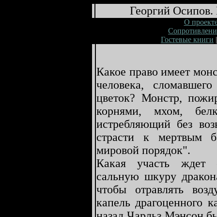
Георгий Осипов.
О проект
Сопротивлени
Гостевые книги
Какое право имеет мон
человека, сломавшего
цветок? Монстр, пожи
корнями, мхом, бел
истребляющий без воз
страсти к мертвым 
мировой порядок".
Какая участь ждет с
сальную шкуру дракон
чтобы отравлять возд
капель драгоценного к
назад Чарльз Мэнсон бы