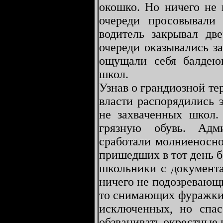
окошко. Но ничего не
очереди просовывали
водитель закрывал дв
очереди оказывались з
ощущали себя балдею
школ.
Узнав о грандиозной те
власти распорядились 
не захваченных школ.
грязную обувь. Адм
сработали молниеносно
пришедших в тот день 
школьники с документ
ничего не подозревающ
то снимающих фуражки 
исключенных, но спа
обзванивать окрестные