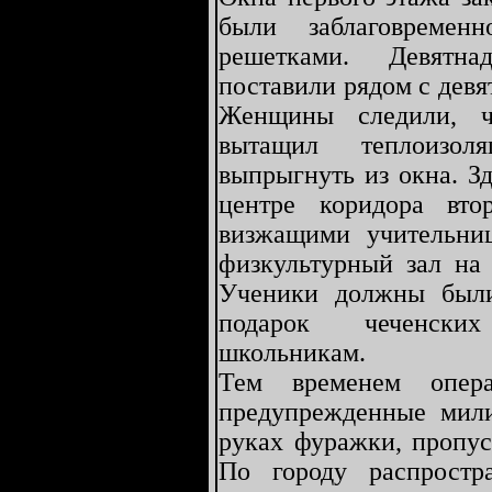
были заблаговремен
решетками. Девятна
поставили рядом с девя
Женщины следили, ч
вытащил теплоизол
выпрыгнуть из окна. З
центре коридора вто
визжащими учительниц
физкультурный зал на 
Ученики должны были
подарок чеченски
школьникам.
Тем временем опер
предупрежденные мили
руках фуражки, пропус
По городу распростр