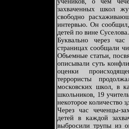
учеников, о чем че
захваченных школ жур
свободно расхаживающ
интервью. Он сообщил,
детей по вине Суселова.
Буквально через ча
страницах сообщали чи
Объемные статьи, посв
описывали суть конфли
оценки происходящ
террористы продолж
московских школ, в к
школьников, 19 учитель
некоторое количество з
Через час чеченцы-за
детей в каждой захва
выбросили трупы из о