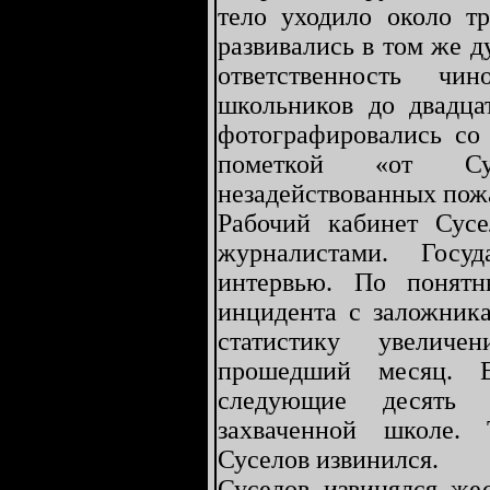
тело уходило около т
развивались в том же д
ответственность чи
школьников до двадца
фотографировались со
пометкой «от Сус
незадействованных пож
Рабочий кабинет Сус
журналистами. Госу
интервью. По понят
инцидента с заложник
статистику увеличе
прошедший месяц. 
следующие десять 
захваченной школе. 
Суселов извинился.
Суселов извинялся же