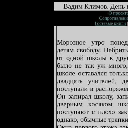
Вадим Климов. День 
О проект
Сопротивлени
Гостевые книги
Морозное утро понед
детям свободу. Небрит
от одной школы к друг
было не так уж много,
школе оставался только
двадцать учителей, д
поступали в распоряже
Он запирал школу, зап
дверным косяком шко
поступают с плохо зак
однако, обычные тряпки
Окна первого этажа за