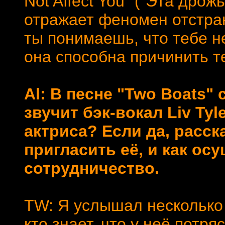
Not Affect You" ("Эта дрожь
отражает феномен отстран
ты понимаешь, что тебе не
она способна причинить т
Al: В песне "Two Boats"
звучит бэк-вокал Liv Tyl
актриса? Если да, расск
пригласить её, и как о
сотрудничество.
TW: Я услышал несколько
кто знает, что у неё потр